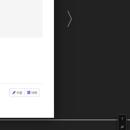
〉
수정
삭제
?