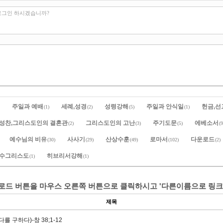
로그인 하시겠습니까?
주일과 예배
세례,성경
성령강해
주일과 안식일
헌금,선
(1)
(2)
(5)
(1)
성찬,그리스도인의 결혼관
그리스도인의 고난
주기도문
에베소서
(2)
(3)
(5)
(9
예수님의 비유
사사기
산상수훈
로마서
다운로드
(30)
(29)
(49)
(102)
(2)
예수그리스도
히브리서강해
(1)
(1)
운로드 버튼을 마우스 오른쪽 버튼으로 클릭하시고 '다른이름으로 링크
제목
를 구하다)-창 38;1-12