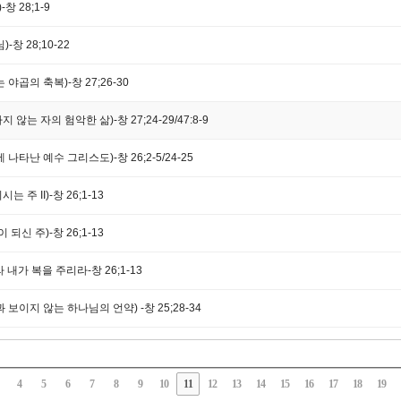
창 28;1-9
-창 28;10-22
야곱의 축복)-창 27;26-30
않는 자의 험악한 삶)-창 27;24-29/47:8-9
나타난 예수 그리스도)-창 26;2-5/24-25
 주 II)-창 26;1-13
 되신 주)-창 26;1-13
 내가 복을 주리라-창 26;1-13
 보이지 않는 하나님의 언약) -창 25;28-34
4
5
6
7
8
9
10
11
12
13
14
15
16
17
18
19