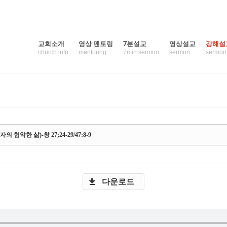
교회소개
영상 멘토링
7분설교
영상설교
강해설
church info
mentoring
7min sermon
sermon
sermon
 스케치북5
 스케치북5
험악한 삶)-창 27;24-29/47:8-9
 스케치북5
 스케치북5
다운로드