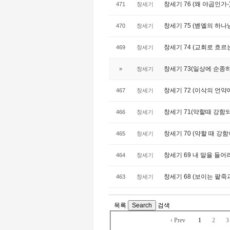
창세기 76 (왜 야곱인가-)-
471
창세기
창세기 75 (벧엘의 하나님)
470
창세기
창세기 74 (교회로 흐르는 
469
창세기
창세기 73(일상에 순종하지 
»
창세기
창세기 72 (이삭의 언약에 
467
창세기
창세기 71(약할때 강함되시는
466
창세기
창세기 70 (약할 때 강함이
465
창세기
창세기 69 내 말을 들어라
464
창세기
창세기 68 (보이는 팥죽과
463
창세기
목록
Search
검색
‹ Prev
1
2
3