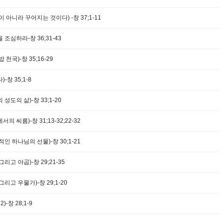
이 아니라 꾸어지는 것이다) -창 37;1-11
 조심하라-창 36;31-43
 천국)-창 35;16-29
-창 35;1-8
성도의 삶)-창 33;1-20
의 씨름)-창 31;13-32;22-32
적인 하나님의 선물)-창 30;1-21
리고 야곱)-창 29;21-35
리고 우물가)-창 29;1-20
)-창 28;1-9