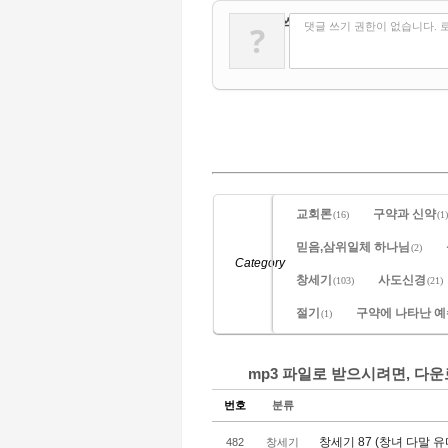
✔
댓글 쓰기
?
댓글 쓰기 권한이 없습니다. 
교회론
구약과 신약
(16)
(1)
믿음,삼위일체 하나님
(2)
Category
창세기
사도신경
(103)
(21)
절기
구약에 나타난 
(1)
mp3 파일로 받으시려면, 다
번호
분류
창세기 87 (창녀 다말 유다
482
창세기