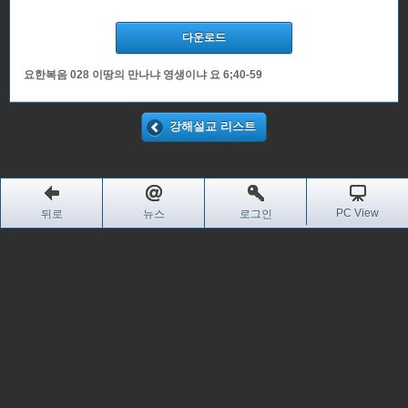
다운로드
요한복음 028 이땅의 만나냐 영생이냐 요 6;40-59
강해설교 리스트
PC View
뒤로
뉴스
로그인