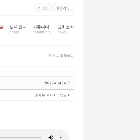
로그인
회원가입
교
도서 안내
커뮤니티
교회소식
books
community
news
HOME
/
강해설교
2012.04.14 14:03
조회 수
30291
댓글
1