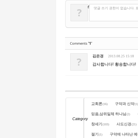
✔
댓글 쓰기
?
댓글 쓰기 권한이 없습니다. 
'1'
Comments
김은경
2013.08.25 15:18
?
감사합니다! 황송합니다!
교회론
구약과 신약
(16)
(1)
믿음,삼위일체 하나님
(2)
Category
창세기
사도신경
(103)
(21)
절기
구약에 나타난 
(1)