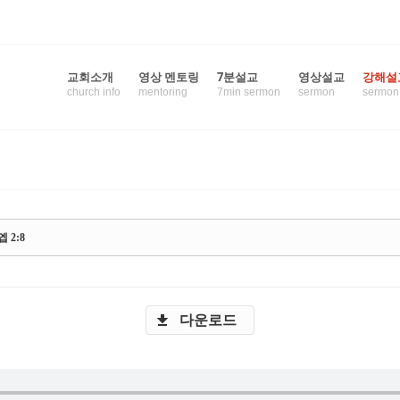
교회소개
영상 멘토링
7분설교
영상설교
강해설
church info
mentoring
7min sermon
sermon
sermon
 스케치북5
 스케치북5
 2:8
 스케치북5
 스케치북5
다운로드