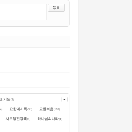
?
에디터 선택하기
수정
삭제
댓글
교,기도
(3)
요한계시록
요한복음
4)
(96)
(110)
사도행전강해
하나님의나라
(1)
(1)