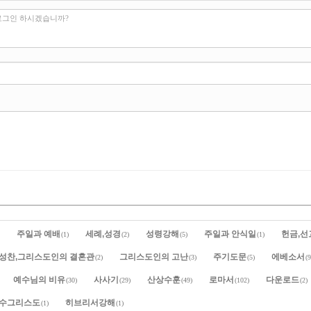
로그인 하시겠습니까?
주일과 예배
세례,성경
성령강해
주일과 안식일
헌금,선
(1)
(2)
(5)
(1)
성찬,그리스도인의 결혼관
그리스도인의 고난
주기도문
에베소서
(2)
(3)
(5)
(9
예수님의 비유
사사기
산상수훈
로마서
다운로드
(30)
(29)
(49)
(102)
(2)
예수그리스도
히브리서강해
(1)
(1)