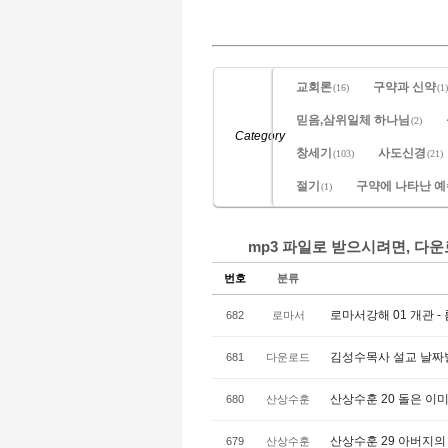
교회론
구약과 신약
(16)
(1)
믿음,삼위일체 하나님
(2)
Category
창세기
사도신경
(103)
(21)
절기
구약에 나타난 
(1)
mp3 파일로 받으시려면, 다
번호
분류
로마서강해 01 개관 - 
682
로마서
김성수목사 설교 날짜
681
다운로드
산상수훈 20 돌은 이미
680
산상수훈
산상수훈 29 아버지의 
679
산상수훈