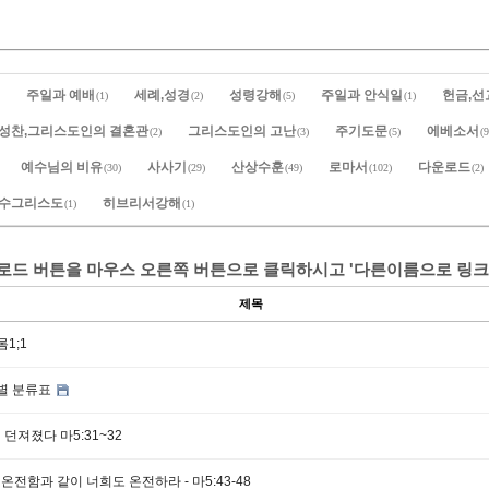
주일과 예배
세례,성경
성령강해
주일과 안식일
헌금,선
(1)
(2)
(5)
(1)
성찬,그리스도인의 결혼관
그리스도인의 고난
주기도문
에베소서
(2)
(3)
(5)
(9
예수님의 비유
사사기
산상수훈
로마서
다운로드
(30)
(29)
(49)
(102)
(2)
예수그리스도
히브리서강해
(1)
(1)
운로드 버튼을 마우스 오른쪽 버튼으로 클릭하시고 '다른이름으로 링크
제목
롬1;1
별 분류표
 던져졌다 마5:31~32
온전함과 같이 너희도 온전하라 - 마5:43-48