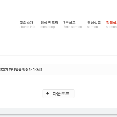
교회소개
영상 멘토링
7분설교
영상설교
강해설
church info
mentoring
7min sermon
sermon
sermon
 스케치북5
 스케치북5
고기 카니발을 멈춰라 마 5:32
 스케치북5
 스케치북5
다운로드