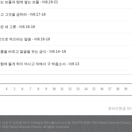
 보물과 땅에 쌓는 보물 - 마6;19-21
 그것을 금하라 - 마6;17-18
 새 그릇 - 마6:16-18
으로 먹으라는 말씀 - 마6:16-18
름을 바르고 얼굴을 씻는 금식 - 마6:14~18
험에 들게 하지 마시고 악에서 구 하옵소서 - 마6:13
4
5
6
7
8
9
10
11
12
13
14
15
16
17
18
19
온라인헌금 안내 
초구 반포동 53-5 아싸빌딩 B1서울서머나교회 Tel:070-4240-7913 Seoul Smyrna Church
 2012 Seoul Smyrna Church. All rights reserved.