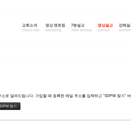
교회소개
영상 멘토링
7분설교
영상설교
강해설
church info
mentoring
7min sermon
sermon
sermon
기
소로 알려드립니다. 가입할 때 등록한 메일 주소를 입력하고 "ID/PW 찾기" 